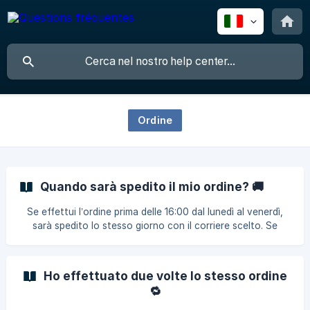
Ordine
Quando sarà spedito il mio ordine? 🚚
Se effettui l’ordine prima delle 16:00 dal lunedì al venerdì,
sarà spedito lo stesso giorno con il corriere scelto. Se
ordini dopo le 16:00, sarà spedito il giorno successivo, o il
lunedì se l’ordine è stato effettuato dopo le 16:00 del
venerdì. Facciamo del nostro meglio per elaborare
Ho effettuato due volte lo stesso ordine
rapidamente il tuo ordine e garantire una spedizione
🔁
veloce. Se hai domande, contattaci tramite il modulo di
contatto per ricevere una risposta rapi