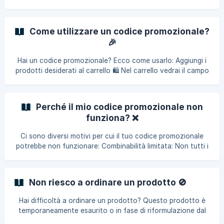
l’ordine, e il gioco
codice SP completo nei dettagli dell’indirizzo. Ecco le
informazioni da compilare: CAP: 00200 Città: HUB ARMEES
Paese: France Armées Seguendo queste istruzioni, il tuo
Come utilizzare un codice promozionale?
ordine sarà spedito senza problemi. In caso di difficoltà,
🎉
contattaci tramite il modulo di contatto; risponderemo
rapidamente!
Hai un codice promozionale? Ecco come usarlo: Aggiungi i
prodotti desiderati al carrello 🛍️ Nel carrello vedrai il campo
“Codice promozionale” in fondo alla pagina Inserisci il
codice e clicca su Applica Lo sconto sarà applicato
automaticamente al totale e potrai completare l’ordine ⚠️
Perché il mio codice promozionale non
Attenzione: non tutti i codici sono combinabili. Se hai più
funziona? ❌
codici, scegli quello che meglio si applica al tuo ordine!
Ci sono diversi motivi per cui il tuo codice promozionale
potrebbe non funzionare: Combinabilità limitata: Non tutti i
codici possono essere combinati. Scegli l’offerta che
meglio si applica al tuo ordine. Durata o disponibilità
limitata: Alcuni codici sono validi solo per un periodo
Non riesco a ordinare un prodotto 🚫
specifico o in base alla disponibilità. Importo minimo: Alcuni
codici richiedono un importo minimo di acquisto (esclusi i
Hai difficoltà a ordinare un prodotto? Questo prodotto è
costi di spedizione). Prodotti specifici: Il codice può essere
temporaneamente esaurito o in fase di riformulazione dal
valid
produttore, quindi non è attualmente disponibile. Non