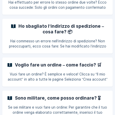
Hai effettuato per errore lo stesso ordine due volte? Ecco
cosa succede: Solo gli ordini con pagamento confermato
vengono spediti. Carta di credito: Dovresti ricevere due
conferme: una automatica dal sito e una dalla banca. Se un
ordine non è confermato dalla banca, non sarà spedito.
Ho sbagliato l’indirizzo di spedizione –
Assegno o bonifico: L’ordine viene confermato e spedito
cosa fare? 📦
solo quando riceviamo il pagamento. Se riceviamo un solo
pagamento, solo quell’ordine sarà spedito. Se hai dubbi o
Hai commesso un errore nell’indirizzo di spedizione? Non
pensi di aver
preoccuparti, ecco cosa fare: Se hai modificato l’indirizzo
nel tuo account dopo aver effettuato l’ordine, questo non
sarà aggiornato automaticamente per quell’ordine. Nessun
problema, possiamo aiutarti rapidamente! Invia la richiesta
Voglio fare un ordine – come faccio? 🛒
tramite il modulo di contatto, e il nostro team prioritizza
queste richieste per un rapido intervento. 📌 Indica nella
Vuoi fare un ordine? È semplice e veloce! Clicca su “Il mio
richiesta: Numero dell’ord
account” in alto a tutte le pagine Seleziona “Crea account”
e compila i campi richiesti (nome, e-mail, password) Una
volta creato l’account, scegli i prodotti da acquistare e
aggiungili al carrello 🛍️ Puoi selezionare un indirizzo di
Sono militare, come posso ordinare? 🎖
spedizione diverso e scegliere il metodo di pagamento
preferito Controlla il carrello prima di confermare e
Se sei militare e vuoi fare un ordine: Per garantire che il tuo
modifica prodotti o quantità se necessario Conferma
ordine venga elaborato correttamente, inserisci il tuo