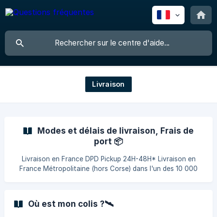
Livraison
Modes et délais de livraison, Frais de
port 📦
Livraison en France DPD Pickup 24H-48H* Livraison en
France Métropolitaine (hors Corse) dans l'un des 10 000
commerces de proximité* en 24-48h Fais-toi livrer dans l’un
des 10 000 commerces de proximité disponibles sur toute
la France. Tu as la liberté de choisir le commerce qui te
Où est mon colis ?🛰️
convient le mieux : près de chez toi ou encore près de ton