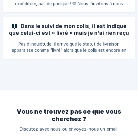
laisse-lui simplement un peu de temps pour s’actualiser
expéditeur, pas de panique ! 💬 Nous t’invitons à nous
contacter rapidement via notre formulaire de contact.
Notre équipe te répondra très vite pour t'expliquer la
situation et voir ensemble comment réexpédier ta
Dans le suivi de mon colis, il est indiqué
commande ou te proposer une solution adaptée.
que celui-ci est « livré » mais je n’ai rien reçu
📌
Pas d'inquiétude, il arrive que le statut de livraison
apparaisse comme "livré" alors que le colis est encore en
transit ou a été remis à un tiers (voisin, gardien…). 👉
Commence par contacter le transporteur pour obtenir les
détails de la livraison. Munis-toi de ton numéro de colis : 📍
DPD (Point Relais & Predict) : 09 70 80 85 66 📬 Colissimo :
08 25 87 88 88 🚚 Chronopost : 09 69 39 13 91 Ils pourront
te dire exactement où, quand et à qui le colis a été rem
Vous ne trouvez pas ce que vous
cherchez ?
Discutez avec nous ou envoyez-nous un email.