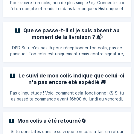
travail, et d’aller y retirer ton colis 7/7 jours (selon jours et
Pour suivre ton colis, rien de plus simple ! 👉 Connecte-toi
horaires d'ouverture du point relais choisi**). Dès que ton
à ton compte et rends-toi dans la rubrique « Historique et
colis est livré dans
détails de mes commandes ». Sélectionne ta commande,
clique sur « détails », puis sur le lien de suivi pour voir l'état
d’acheminement de ton colis en temps réel. 📞 Si tu
Que se passe-t-il si je suis absent au
souhaites contacter directement le transporteur, munis-toi
moment de la livraison ? 📬
de ton numéro de suivi et utilise les coordonnées ci-
dessous : 🚚 DPD Point Relais & Predict : 09 70 80 85 66 📮
DPD Si tu n’es pas là pour réceptionner ton colis, pas de
**Col
panique ! Ton colis est uniquement remis contre signature,
mais DPD te contactera par SMS ou e-mail pour convenir
d'une nouvelle date de livraison. Tu peux aussi choisir de
reprogrammer la livraison dans un Point Relais à proximité.
Le suivi de mon colis indique que celui-ci
Et n'oublie pas, une pièce d'identité te sera demandée pour
n'a pas encore été expédié 🚚
le retrait ! Astuce : Pour éviter tout souci, on te conseille
d'opter pour la livraison en point relais. Tu p
Pas d’inquiétude ! Voici comment cela fonctionne : 🕓 Si tu
as passé ta commande avant 16h00 du lundi au vendredi,
elle est expédiée le jour-même avec le transporteur que tu
as choisi. 📦 Si la commande a été faite après 16h00, elle
sera expédiée le lendemain, ou le lundi si elle a été passée
Mon colis a été retourné🔄
un vendredi soir ou durant le week-end. ⏳ Il est donc
possible que ton suivi ne soit pas encore mis à jour —
Si tu constates dans le suivi que ton colis a fait un retour