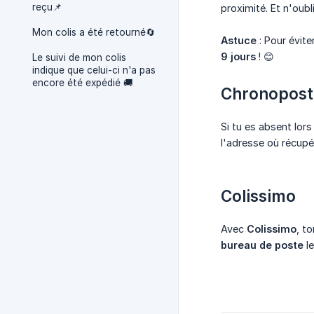
reçu📌
proximité. Et n'oub
Mon colis a été retourné🔄
Astuce
: Pour évite
9 jours
! 😊
Le suivi de mon colis
indique que celui-ci n'a pas
encore été expédié 🚚
Chronopost
Si tu es absent lors
l'adresse où récupér
Colissimo
Avec
Colissimo
, t
bureau de poste
le