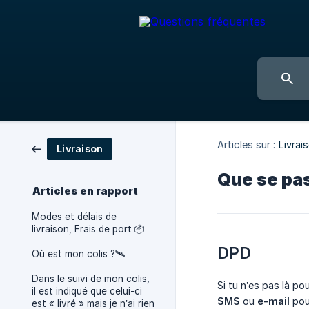
Articles sur :
Livrai
Livraison
Que se pas
Articles en rapport
Modes et délais de
livraison, Frais de port 📦
DPD
Où est mon colis ?🛰️
Dans le suivi de mon colis,
Si tu n’es pas là po
il est indiqué que celui-ci
SMS
ou
e-mail
pour
est « livré » mais je n’ai rien