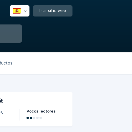
Ir al sitio web
oductos
️
Pocos lectores
o,
,
