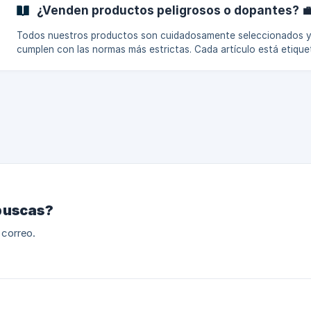
¿Venden productos peligrosos o dopantes? 
Todos nuestros productos son cuidadosamente seleccionados 
cumplen con las normas más estrictas. Cada artículo está etiqu
y aprobado por las autoridades competentes, garantizando segu
y conformidad. 🚫 No vendemos ningún producto considerado
dopante. 🙌 Nuestra prioridad es calidad y ética, para que pueda
comprar con total confianza.
buscas?
 correo.