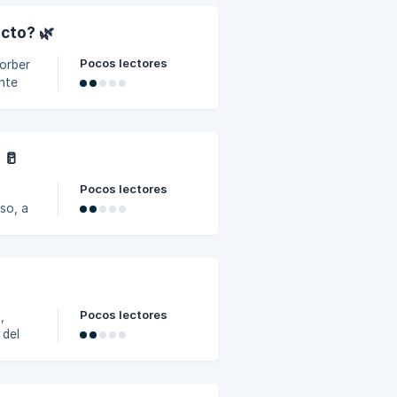
📸 Si
 a
ucto? 🌿
Pocos lectores
sorber
ante
o,
les a
nque
zones
 🥛
Pocos lectores
eso, a
el
d y
Pocos lectores
,
 del