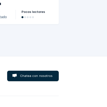

Pocos lectores
y
etado
ridad
s
Chatea con nosotros