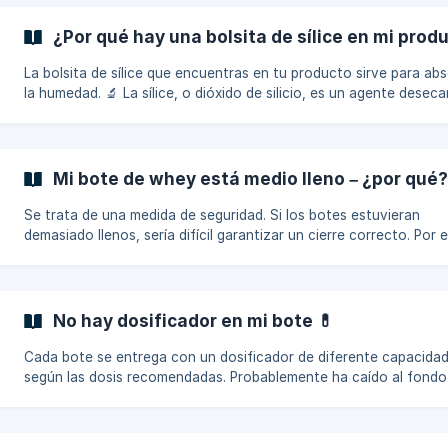
Tranquilo, esto no afecta la calidad ni la seguridad del producto. 
tienes dudas o detectas un problema, **contacta con nosotros
¿Por qué hay una bolsita de sílice en mi prod
través del **formulario de contacto y adjunta una
La bolsita de sílice que encuentras en tu producto sirve para ab
la humedad. 🔬 La sílice, o dióxido de silicio, es un agente desec
eficaz que ayuda a mantener el producto seco y a prevenir moh
óxido o deterioro. 🍞 Es especialmente útil para productos sensib
la humedad, como alimentos o algunos artículos de cuero. ⚠️ Au
la bolsita no es tóxica, no debe consumirse. 🔒 Se incluye por ra
Mi bote de whey está medio lleno – ¿por qué?
de seguridad y calidad.
Se trata de una medida de seguridad. Si los botes estuvieran
demasiado llenos, sería difícil garantizar un cierre correcto. Por 
veces usamos botes de mayor tamaño para asegurar un cierre
hermético y seguro. 💯 No te preocupes: la cantidad indicada en 
bote está completa. El llenado se realiza para preservar la calida
seguridad del producto.
No hay dosificador en mi bote 💊
Cada bote se entrega con un dosificador de diferente capacidad
según las dosis recomendadas. Probablemente ha caído al fondo
bote – agítalo con un tenedor para encontrarlo. 🔄