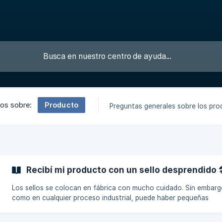
Producto
los sobre:
Preguntas generales sobre los pr
Recibí mi producto con un sello desprendido 
Los sellos se colocan en fábrica con mucho cuidado. Sin embarg
como en cualquier proceso industrial, puede haber pequeñas
variaciones. 📦 Si el precinto alrededor de la tapa estaba intacto
significa que probablemente se desprendió al abrir el producto. 