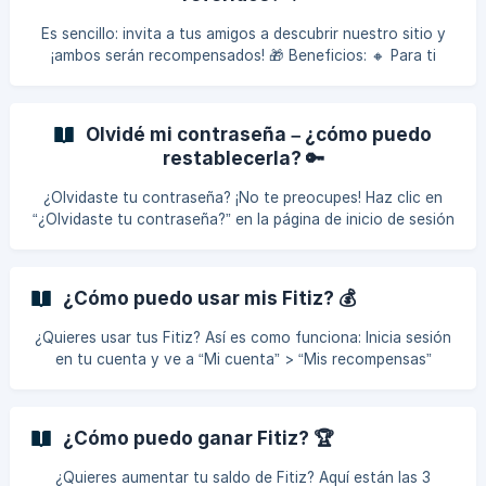
Contáctanos lo antes posible a través del formulario de
contacto, nuestro equipo hará todo lo posible
Es sencillo: invita a tus amigos a descubrir nuestro sitio y
¡ambos serán recompensados! 🎁 Beneficios: 🔸 Para ti
(quien invita): recibe un descuento de 10 € en pedidos de
60 € o más cada vez que un amigo haga su primer pedido
con tu enlace o código. 🔸 Para tu amigo (el referido):
Olvidé mi contraseña – ¿cómo puedo
también recibe 10 € de descuento en su primer pedido (a
restablecerla? 🔑
partir de 60 €). 🚀 ¿Cómo convertirse en referente? Crea tu
cuenta Haz tu primer pedido Tu enlace/código de referido
¿Olvidaste tu contraseña? ¡No te preocupes! Haz clic en
estará d
“¿Olvidaste tu contraseña?” en la página de inicio de sesión
e ingresa tu correo electrónico. Recibirás un mensaje para
restablecer tu contraseña. 🔍 ¿No recibes nada? Revisa tu
carpeta de spam o promociones. Si es necesario, contacta
¿Cómo puedo usar mis Fitiz? 💰
a nuestro servicio al cliente – responderán muy rápido:
Formulario de contacto
¿Quieres usar tus Fitiz? Así es como funciona: Inicia sesión
en tu cuenta y ve a “Mi cuenta” > “Mis recompensas”
Revisa tu saldo (puedes convertir tus Fitiz cuando
alcances 1.000 Fitiz = 10 €) Haz clic en “Convertir en un
cupón de X €” Se generará automáticamente un código
¿Cómo puedo ganar Fitiz? 🏆
promocional Solo tienes que ingresarlo en el campo
“Código promocional” de tu carrito antes de pagar 🎉 ⚠️
¿Quieres aumentar tu saldo de Fitiz? Aquí están las 3