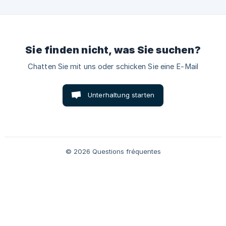
anschließend ein vorausbezahltes Rücksendeetikett. 📸
Wenn das Produkt, das du zurücksenden möchtest,
beschädigt ist oder du nicht den bestellten Artikel erha
Sie finden nicht, was Sie suchen?
Chatten Sie mit uns oder schicken Sie eine E-Mail
Unterhaltung starten
© 2026 Questions fréquentes