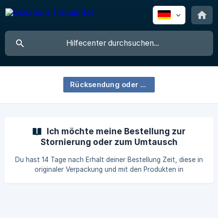
Rücksendung oder Umtausch
Ich möchte meine Bestellung zur
Stornierung oder zum Umtausch
zurücksenden 📅
Du hast 14 Tage nach Erhalt deiner Bestellung Zeit, diese in
originaler Verpackung und mit den Produkten in
einwandfreiem, ungeöffnetem Zustand an uns
zurückzusenden. 💳 Wenn du eine Rückerstattung oder
einen Umtausch wünschst, kannst du deine Anfrage direkt
über unser Kontaktformular stellen. Wir senden dir