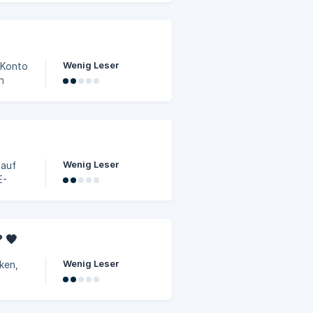
Wenig Leser
n
n)
rd
Wenig Leser
E-
Fitiz
 🧡
ngsmet
Wenig Leser
ken,
nn ein
. 🔸