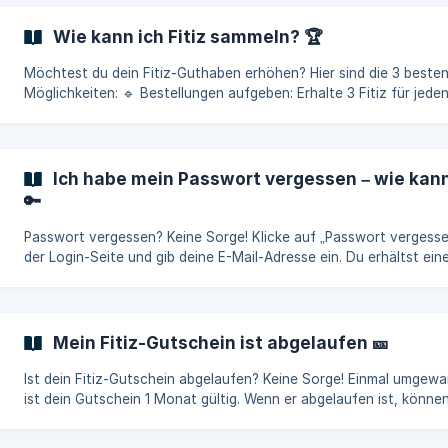
Für deinen Freund (Geworbener): Er erhält ebenfalls 10 € Rabatt a
seine erste Bestellung (ab 60 €). 🚀 Wie werde ich Empfehler? Erstelle
Wie kann ich Fitiz sammeln? 🏆
dein Kundenkonto Gib deine erste Bestellung auf
Möchtest du dein Fitiz-Guthaben erhöhen? Hier sind die 3 beste
Möglichkeiten: 🔹 Bestellungen aufgeben: Erhalte 3 Fitiz für jeden 1 €,
den du ausgibst (ohne Versandkosten und Gutscheine). 🔹
Bewertungen abgeben: Nach Erhalt deiner Bestellung, gehe auf d
Produktseite und hinterlasse eine Bewertung. Du erhältst 50 Fiti
veröffentlichter Bewertung. 🔹 Freunde werben: Teile deinen
Ich habe mein Passwort vergessen – wie kan
Empfehlungs-Code (unter Mein Konto > Empfehlungsprogramm
🔑
verfügbar). Wenn dein Freund d
Passwort vergessen? Keine Sorge! Klicke auf „Passwort vergessen“ auf
der Login-Seite und gib deine E-Mail-Adresse ein. Du erhältst ein
Nachricht, um dein Passwort zurückzusetzen. 🔍 Keine E-Mail erhalten?
Prüfe deinen Spam- oder Promotions-Ordner. Wenn nötig, kontaktiere
unseren Kundendienst – er antwortet super schnell: Kontaktform
Mein Fitiz-Gutschein ist abgelaufen 🎫
Ist dein Fitiz-Gutschein abgelaufen? Keine Sorge! Einmal umgewa
ist dein Gutschein 1 Monat gültig. Wenn er abgelaufen ist, können
ihn gerne reaktivieren 😊 Sende einfach eine Anfrage über unser
Kontaktformular. 👉 Vergiss nicht, den betroffenen Gutscheinco