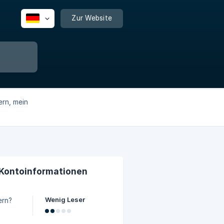
Zur Website
ern, mein
 Kontoinformationen
Wenig Leser
ern?
t zu