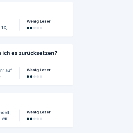
uf
Wenig Leser
n
ie
z pro
n ich es zurücksetzen?
Wenig Leser
e
ular
Wenig Leser
ndelt,
 wir
de