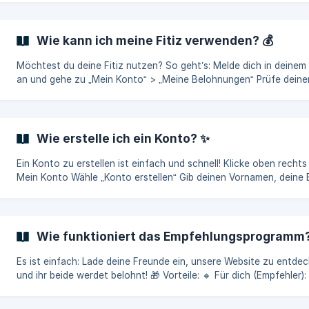
ändern „Adressen“, um deine Liefer- oder Rechnungsadresse zu
aktualisieren ⚠️ Hast du bereits eine Bestellung aufgegeben und einen
Fehler bemerkt? Kontaktiere uns so schnell wie möglich über das
Wie kann ich meine Fitiz verwenden? 💰
Kontaktformular, und unser Team wird sein Bestes tun
Möchtest du deine Fitiz nutzen? So geht’s: Melde dich in deinem Konto
an und gehe zu „Mein Konto“ > „Meine Belohnungen“ Prüfe deine
Kontostand (du kannst deine Fitiz ab 1.000 Fitiz = 10 € umwandel
Klicke auf „In Gutschein über X € umwandeln“ Ein Promo-Code wi
automatisch erstellt Gib ihn einfach im Feld „Promo-Code“ im
Warenkorb vor der Bezahlung ein 🎉 ⚠️ Wichtig: Einmal in einen
Wie erstelle ich ein Konto? ✨
Gutschein umgewandelt, ist dein Code 1 Monat gültig. Er kann nicht
wieder
Ein Konto zu erstellen ist einfach und schnell! Klicke oben rechts auf
Mein Konto Wähle „Konto erstellen“ Gib deinen Vornamen, deine 
Mail-Adresse ein und wähle ein sicheres Passwort Dein Konto ist
bereit! Du kannst jetzt Bestellungen aufgeben, Pakete verfolgen, 
sammeln und exklusive Angebote genießen. 💡 Warum ein Konto
erstellen? Fitiz bei jedem Einkauf sammeln Auf deine Bestellhistorie
Wie funktioniert das Empfehlungsprogramm?
zugreifen Lieferungen in Echtzeit verfolgen Adressen und Zahlu
Es ist einfach: Lade deine Freunde ein, unsere Website zu entdec
und ihr beide werdet belohnt! 🎁 Vorteile: 🔸 Für dich (Empfehler):
Erhalte einen 10 € Rabatt bei Bestellungen ab 60 €, jedes Mal, we
Freund seine erste Bestellung über deinen Link oder Code aufgibt