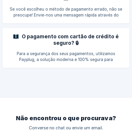
nosso nome. Você verá um pequeno símbolo de cadeado,
que garante a segurança total da transação. Seus dados
Se você escolheu o método de pagamento errado, não se
de cartão nunca nos serão comunicados. Todas as
preocupe! Envie-nos uma mensagem rápida através do
transações sã
formulário de contato e selecione o assunto "Outro", para
que possamos alterá-lo para o método de pagamento que
melhor lhe convier.
O pagamento com cartão de crédito é
seguro? 🔒
Para a segurança dos seus pagamentos, utilizamos
Payplug, a solução moderna e 100% segura para
pagamentos com cartão de crédito, aprovada pelo Banque
de France. O pagamento é realizado diretamente no
servidor seguro da Payplug. Você verá o pequeno símbolo
de cadeado, que garante a segurança da transação. Seus
dados de cartão nunca nos serão comunicados. Todos os
pagamentos são criptografados via processo 3D Secure,
conforme os padrões de autenticação bancários,
garantindo um **pa
Não encontrou o que procurava?
Converse no chat ou envie um email.