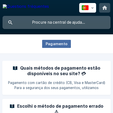
Pagamento
Quais métodos de pagamento estão
disponíveis no seu site? 💳
Pagamento com cartão de crédito (CB, Visa e MasterCard)
Para a segurança dos seus pagamentos, utilizamos
Payplug, uma solução moderna e 100% segura de
pagamento online com cartão de crédito, aprovada pelo
Banque de France. Com este sistema, o seu pagamento é
Escolhi o método de pagamento errado
realizado diretamente no servidor seguro da Payplug em
⚠️