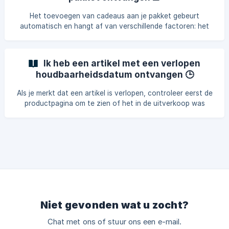
de ontvangen producten, zodat ons team je zo snel
mogelijk kan helpen.
Het toevoegen van cadeaus aan je pakket gebeurt
automatisch en hangt af van verschillende factoren: het
aantal bestellingen dat je hebt geplaatst, het totaalbedrag
van je bestelling en of je gebruik hebt gemaakt van een
promotieaanbieding. ✨ Elk aangeboden cadeau kan
Ik heb een artikel met een verlopen
variëren afhankelijk van de lopende speciale voorwaarden
houdbaarheidsdatum ontvangen 🕒
en kan niet handmatig worden aangevraagd of gewijzigd.
Maak je geen zorgen, als je aan de voorwaarden voldoet,
Als je merkt dat een artikel is verlopen, controleer eerst de
worden de cadeaus automatisch aan je pakket
productpagina om te zien of het in de uitverkoop was
toegevoegd.
vanwege een nabij of reeds verstreken THT-datum (Ten
minste Houdbaar Tot) — deze informatie wordt altijd
vermeld. 👉 Als dat niet het geval is, geen paniek! Wij zijn
hier om je te helpen. Neem contact op via het
contactformulier en voeg foto’s toe van het betreffende
artikel en de zichtbare THT op de verpakking.
Niet gevonden wat u zocht?
Chat met ons of stuur ons een e-mail.