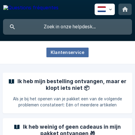
Klantenservice
Ik heb mijn bestelling ontvangen, maar er
klopt iets niet 📦
Als je bij het openen van je pakket een van de volgende
problemen constateert: Eén of meerdere artikelen
ontbreken Een artikel is beschadigd of geopend Een artikel
komt niet overeen met je bestelling Een artikel is niet
conform 👉 Neem zo snel mogelijk contact met ons op via
Ik heb weinig of geen cadeaus in mijn
het contactformulier en voeg foto’s toe van het pakket en
pakket ontvangen 🎁