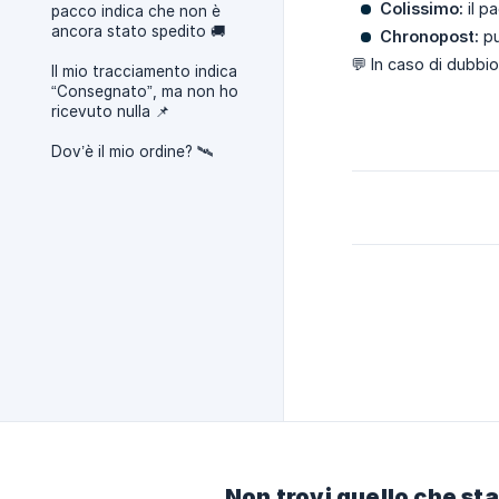
Colissimo:
il p
pacco indica che non è
ancora stato spedito 🚚
Chronopost:
pu
💬 In caso di dubbio
Il mio tracciamento indica
“Consegnato”, ma non ho
ricevuto nulla 📌
Dov’è il mio ordine? 🛰️
Non trovi quello che st