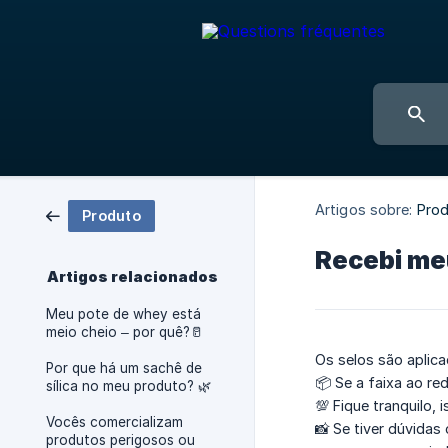
Artigos sobre:
Pro
Produto
Recebi meu
Artigos relacionados
Meu pote de whey está
meio cheio – por quê?🥛
Os selos são aplic
Por que há um sachê de
📦 Se a faixa ao re
sílica no meu produto? 🌿
💯 Fique tranquilo, 
Vocês comercializam
📸 Se tiver dúvida
produtos perigosos ou