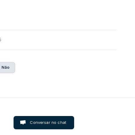
5
Não
Conversar no chat