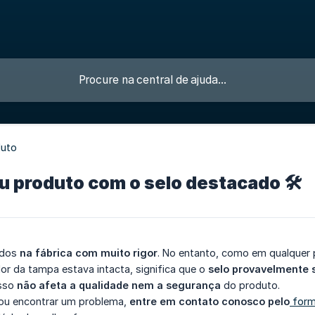
duto
 produto com o selo destacado 🛠️
ados
na fábrica com muito rigor
. No entanto, como em qualquer 
dor da tampa estava intacta, significa que o
selo provavelmente s
isso
não afeta a qualidade nem a segurança
do produto.
s ou encontrar um problema,
entre em contato conosco pelo
form