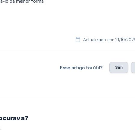
á-lo da melhor forma.
Actualizado em: 21/10/202
Sim
Esse artigo foi útil?
rocurava?
.