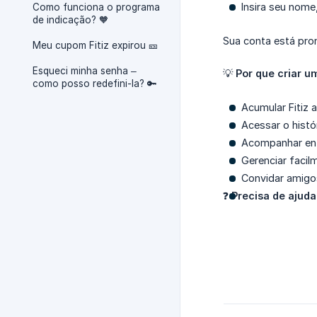
Insira seu nome
Como funciona o programa
de indicação? 🧡
Sua conta está pron
Meu cupom Fitiz expirou 🎫
Esqueci minha senha –
💡
Por que criar u
como posso redefini-la? 🔑
Acumular Fitiz
Acessar o histó
Acompanhar ent
Gerenciar faci
Convidar amigo
❓
Precisa de ajud