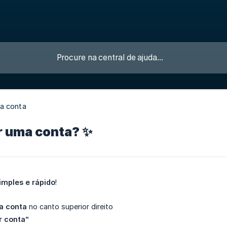
a conta
r uma conta? ✨
imples e rápido
!
a conta
no canto superior direito
r conta”