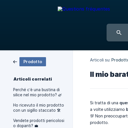
Articoli su:
Prodott
Prodotto
Il mio bar
Articoli correlati
Perché c’è una bustina di
silice nel mio prodotto? 🌿
Si tratta di una
ques
Ho ricevuto il mio prodotto
a volte utilizziamo
b
con un sigillo staccato 🛠️
💯 Non preoccuparti
Vendete prodotti pericolosi
prodotto.
o dopanti? 💼