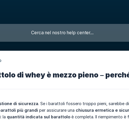
o
attolo di whey è mezzo pieno – perch
tione di sicurezza
. Se i barattoli fossero troppo pieni, sarebbe d
arattoli più grandi
per assicurare una
chiusura ermetica e sicu
: la
quantità indicata sul barattolo
è completa. Il riempimento è 