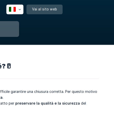
Vai al sito web
é?🥛
ifficile garantire una chiusura corretta. Per questo motivo
ra
.
fatto per
preservare la qualità e la sicurezza
del